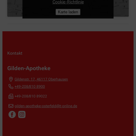
Cookie-Richtlinie
Karte laden
Kontakt
Gilden-Apotheke
Gildenstr. 17
,
46117
Oberhausen
+49-208/810 8900
+49-208/810 89022
gilden-apotheke-osterfeld@t-online.de